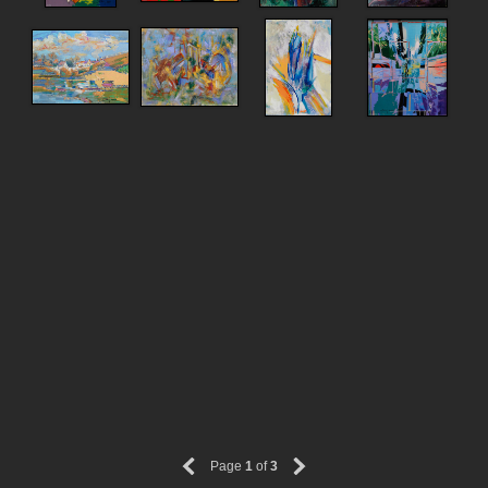
Page
1
of
3