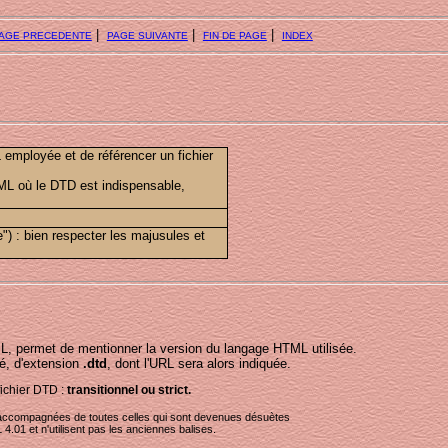
|
|
|
AGE PRECEDENTE
PAGE SUIVANTE
FIN DE PAGE
INDEX
employée et de référencer un fichier
L où le DTD est indispensable,
") : bien respecter les majusules et
L, permet de mentionner la version du langage HTML utilisée.
ré, d'extension
.dtd
, dont l'URL sera alors indiquée.
fichier DTD :
transitionnel ou strict.
4 accompagnées de toutes celles qui sont devenues désuètes
4.01 et n'utilisent pas les anciennes balises.