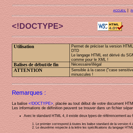
|
ACCUEIL
P
<!DOCTYPE>
Utilisation
Permet de préciser la version HTML 
DTD
Le langage HTML est dérivé du SGM
comme pour le XML !
Balises de début/de fin
Nécessaire/illégal
ATTENTION
Sensible à la casse ("case sensitive
minuscules !
Remarques :
La balise
<!DOCTYPE>
, placée au tout début de votre document HTM
Les informations de définition peuvent se trouver dans un fichier sépa
Avec le standard HTML 4, il existe deux types de référencement au 
Le premier correspond à toutes les balise standard de la version 
Le deuxième respecte à la lettre les spécifications du langage HTML 