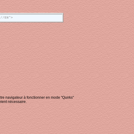
l//EN">
tre navigateur à fonctionner en mode "Quirks"
vient nécessaire.