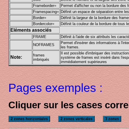
Frameborder=
Permet d'afficher ou non la bordure des 
Framespacing=
Définit un espace de séparation entre le
Border=
Définit la largeur de la bordure des frame
Bordercolor=
Définit la couleur de la bordure de tous l
Eléments associés
FRAME
Définit à l'aide de six attributs les carac
Permet d'insérer des informations à l'in
NOFRAMES
les frames.
Il est possible d'imbriquer des instruc
frames
Note:
système de frames est inséré dans l'es
imbriqués
immédiatement supérieures
Pages exemples :
Cliquer sur les cases cor