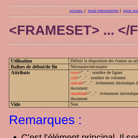
|
|
ACCUEIL
PAGE PRECEDENTE
PAGE SU
<FRAMESET> ... <
Utilisation
Définit la disposition des frames au se
Balises de début/de fin
Nécessaire/nécessaire
Attributs
rows
="..." : nombre de lignes
cols
="..." : nombre de colonnes
onload
="..." : événement intrinsèque 
document
onunload
="..." : événement intrinsèq
document
Vide
Non
Remarques :
C'est l'élément principal. Il ser