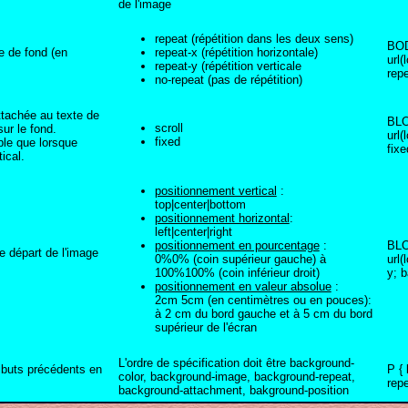
de l'image
repeat (répétition dans les deux sens)
BOD
ge de fond (en
repeat-x (répétition horizontale)
url(
repeat-y (répétition verticale
repe
no-repeat (pas de répétition)
attachée au texte de
BLO
scroll
sur le fond.
url(
fixed
ble que lorsque
fixe
tical.
positionnement vertical
:
top|center|bottom
positionnement horizontal
:
left|center|right
BLO
positionnement en pourcentage
:
e départ de l'image
url(
0%0% (coin supérieur gauche) à
y; b
100%100% (coin inférieur droit)
positionnement en valeur absolue
:
2cm 5cm (en centimètres ou en pouces):
à 2 cm du bord gauche et à 5 cm du bord
supérieur de l'écran
L'ordre de spécification doit être background-
ributs précédents en
P { 
color, background-image, background-repeat,
repe
background-attachment, bakground-position