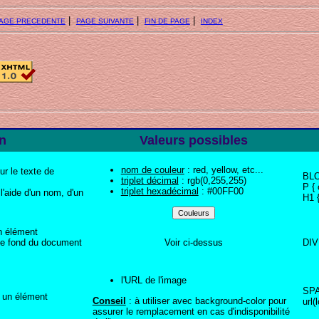
|
|
|
AGE PRECEDENTE
PAGE SUIVANTE
FIN DE PAGE
INDEX
on
Valeurs possibles
nom de couleur
: red, yellow, etc...
ur le texte de
BLO
triplet décimal
: rgb(0,255,255)
P { 
triplet hexadécimal
: #00FF00
 l'aide d'un nom, d'un
H1 
un élément
de fond du document
Voir ci-dessus
DIV 
l'URL de l'image
SPA
 un élément
Conseil
: à utiliser avec background-color pour
url(
assurer le remplacement en cas d'indisponibilité