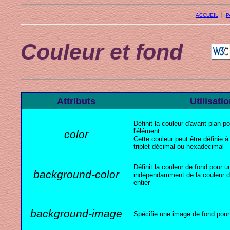
|
ACCUEIL
P
Couleur et fond
Attributs
Utilisati
Définit la couleur d'avant-plan po
l'élément
color
Cette couleur peut être définie à
triplet décimal ou hexadécimal
Définit la couleur de fond pour 
background-color
indépendamment de la couleur 
entier
background-image
Spécifie une image de fond pour