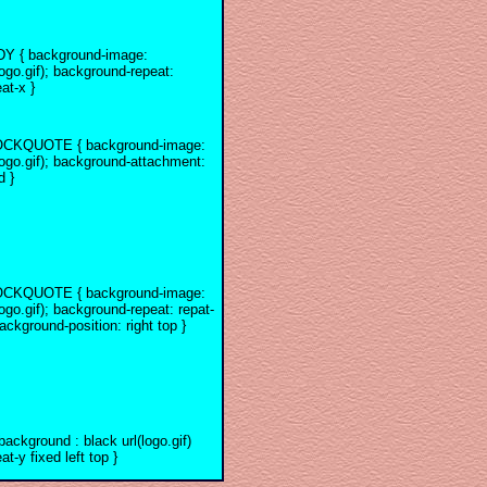
Y { background-image:
logo.gif); background-repeat:
at-x }
CKQUOTE { background-image:
logo.gif); background-attachment:
d }
CKQUOTE { background-image:
logo.gif); background-repeat: repat-
ackground-position: right top }
background : black url(logo.gif)
at-y fixed left top }