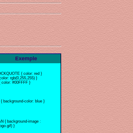
Exemple
CKQUOTE { color: red }
color: rgb(0,255,255) }
{ color: #00FFFF }
{ background-color: blue }
N { background-image :
logo.gif) }