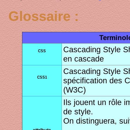
Glossaire :
Terminol
Cascading Style She
CSS
en cascade
Cascading Style Sh
CSS1
spécification des 
(W3C)
Ils jouent un rôle i
de style.
On distinguera, sui