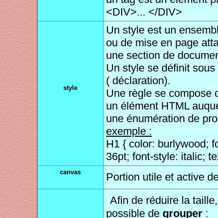
<DIV>... </DIV>
Un style est un ensembl
ou de mise en page at
une section de docume
Un style se définit sous
( déclaration).
style
Une règle se compose d
un élément HTML auquel 
une énumération de prop
exemple :
H1 { color: burlywood; f
36pt; font-style: italic; t
canvas
Portion utile et active d
Afin de réduire la taille,
possible de
grouper
: