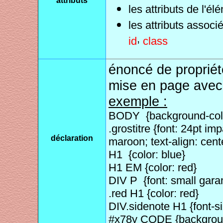
attributs
les attributs de l'é
les attributs assoc
,
id
class
énoncé de proprié
mise en page avec
exemple :
BODY {background-colo
.grostitre {font: 24pt imp
déclaration
maroon; text-align: cent
H1 {color: blue}
H1 EM {color: red}
DIV P {font: small gara
.red H1 {color: red}
DIV.sidenote H1 {font-siz
#x78y CODE {backgroun