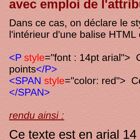
avec emploi de l'attri
Dans ce cas, on déclare le st
l'intérieur d'une balise HTML 
<P
style
="font : 14pt arial"> 
points
</P>
<SPAN
style
="color: red"> C
</SPAN>
rendu ainsi :
Ce texte est en arial 14