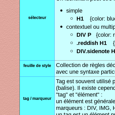
simple
sélecteur
H1
{color: blu
contextuel ou multi
DIV P
{color: 
.reddish H1
{
DIV.sidenote
Collection de règles dé
feuille de style
avec une syntaxe particu
Tag est souvent utilisé
(balise). Il existe cepe
"tag" et "élément" :
tag / marqueur
un élément est général
marqueurs : DIV, IMG, 
un tag est un élément 