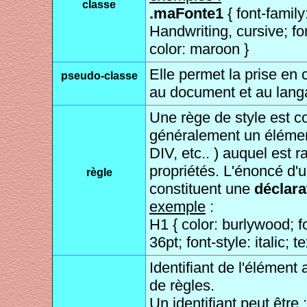
classe
.maFonte1
{ font-famil
Handwriting, cursive; fo
color: maroon }
Elle permet la prise en
pseudo-classe
au document et au lan
Une rège de style est 
généralement un élém
DIV, etc.. ) auquel est
propriétés. L'énoncé d'
règle
constituent une
déclara
exemple
:
H1 { color: burlywood; f
36pt; font-style: italic; t
Identifiant de l'élémen
de règles.
Un identifiant peut être :