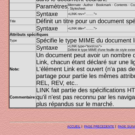
Paramètres
Alternate - Author - Bookmark - Contents - Cop
- Stylesheet
Syntaxe
<LINK rev=".........">
Définit un titre pour un document spé
Title
Syntaxe
<LINK title=".........">
Attributs spécifiques
Spécifie le type MIME du document l
Type
Syntaxe
<LINK type="text/css">
Définit le type MIME d'une feuille de style extern
Un document peut avoir un nombre q
Link, chacun étant déclaré sur une li
L'élément Link est ouvert (n'a pas d
Note:
partage pour partie les mêmes attrib
REL, REV, etc..
LINK fait partie des spécifications HTM
qu'il n'est pas reconnu par les navig
Commentaire:
plus répandus sur le marché.
|
|
ACCUEIL
PAGE PRECEDENTE
PAGE SUIV