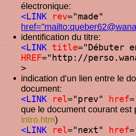
électronique:
<LINK
rev
="made"
href="mailto:queber62@wana
identification du titre:
<LINK
title
="Débuter e
HREF
="http://perso.wan
>
indication d'un lien entre le 
document:
<LINK
rel
="prev"
href
=
que le document courant est
intro.htm
)
<LINK
rel
="next"
href
=