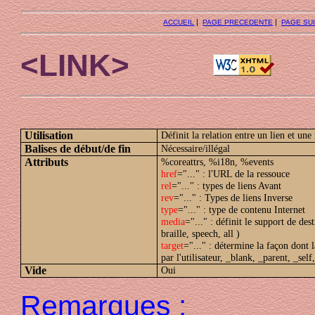
|
|
ACCUEIL
PAGE PRECEDENTE
PAGE SU
<LINK>
Utilisation
Définit la relation entre un lien et une
Balises de début/de fin
Nécessaire/illégal
Attributs
%coreattrs, %i18n, %events
href
="..." : l'URL de la ressouce
rel
="..." : types de liens Avant
rev
="..." : Types de liens Inverse
type
="..." : type de contenu Internet
media
="..." : définit le support de dest
braille, speech, all )
target
="..." : détermine la façon dont 
par l'utilisateur, _blank, _parent, _self
Vide
Oui
Remarques :