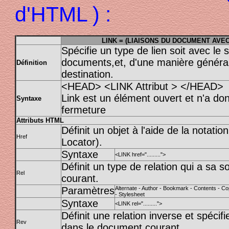
d'HTML ) :
LINK = (LIAISONS DU DOCUMENT AV
Spécifie un type de lien soit avec le 
documents,et, d'une manière général
Définition
destination.
<HEAD> <LINK Attribut > </HEAD>
Link est un élément ouvert et n'a d
Syntaxe
fermeture
Attributs HTML
Définit un objet à l'aide de la notat
Href
Locator).
Syntaxe
<LINK href=".........">
Définit un type de relation qui a sa
Rel
courant.
Paramètres
Alternate - Author - Bookmark - Contents - Cop
- Stylesheet
Syntaxe
<LINK rel=".........">
Définit une relation inverse et spécifi
Rev
dans le document courant.