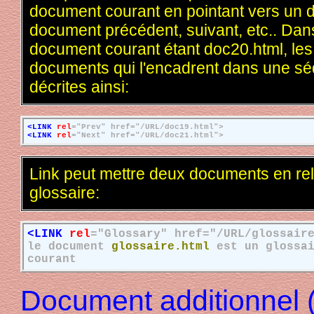
document courant en pointant vers un 
document précédent, suivant, etc.. Dans
document courant étant doc20.html, les 
documents qui l'encadrent dans une sé
décrites ainsi:
<LINK
rel
="Prev" href="/URL/doc19.html">
<LINK
rel
="Next" href="/URL/doc21.html">
Link peut mettre deux documents en rela
glossaire:
<LINK
rel
="Glossary" href="/URL/glossair
le document
glossaire.html
est un glossa
courant
Document additionnel 