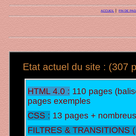
|
ACCUEIL
FIN DE PA
Etat actuel du site : (307
HTML 4.0 :
110 pages (bali
pages exemples
CSS :
13 pages + nombreu
FILTRES & TRANSITIONS (I.