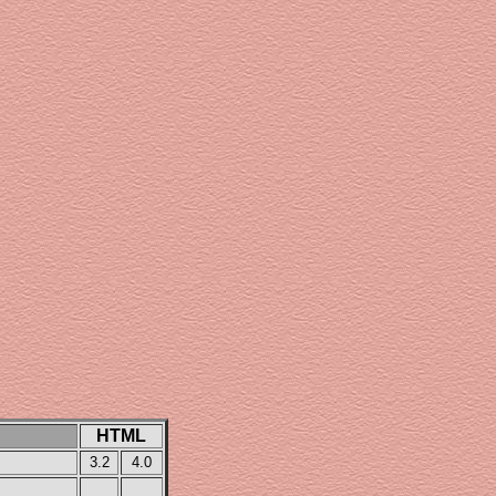
HTML
3.2
4.0