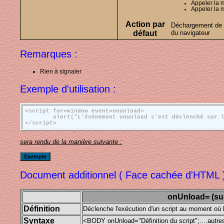
Appeler la m
Appeler la m
Action par
Déchargement de l
défaut
du navigateur
Remarques :
Rien à signaler
Exemple d'utilisation :
<script for=window event=onunload>

	alert("L'événement onunload s'est déclenché sur l'objet windows.");

sera rendu de la manière suivante :
Document additionnel ( Face cachée d'HTML )
onUnload= (su
Définition
Déclenche l'exécution d'un script au moment où
Syntaxe
<BODY onUnload="Définition du script";....autre