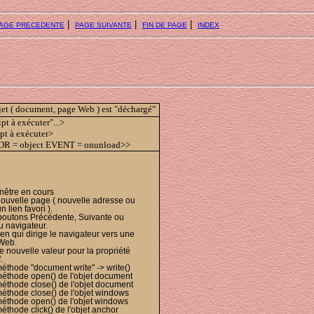
|
|
|
AGE PRECEDENTE
PAGE SUIVANTE
FIN DE PAGE
INDEX
jet ( document, page Web ) est "déchargé"
 à exécuter"...>
pt à exécuter>
OR = object EVENT = onunload>>
nêtre en cours
nouvelle page ( nouvelle adresse ou
n lien favori ).
 boutons Précédente, Suivante ou
u navigateur.
ien qui dirige le navigateur vers une
Web.
e nouvelle valeur pour la propriété
.
éthode "document write" -> write()
méthode open() de l'objet document
méthode close() de l'objet document
méthode close() de l'objet windows
méthode open() de l'objet windows
éthode click() de l'objet anchor