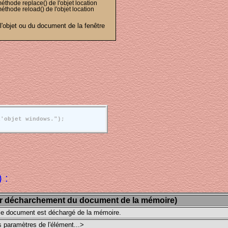
éthode replace() de l'objet location
éthode reload() de l'objet location
'objet ou du document de la fenêtre
 :
r décharchement du document de la mémoire)
 le document est déchargé de la mémoire.
s paramètres de l'élément...>