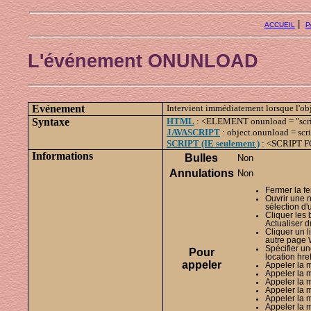
|
ACCUEIL
P
L'événement ONUNLOAD
Evénement
Intervient immédiatement lorsque l'ob
Syntaxe
HTML
: <ELEMENT onunload = "script
JAVASCRIPT
: object.onunload = scri
SCRIPT (IE seulement )
: <SCRIPT F
Informations
Bulles
Non
Annulations
Non
Fermer la fe
Ouvrir une 
sélection d'u
Cliquer les
Actualiser d
Cliquer un l
autre page 
Spécifier un
Pour
location href
appeler
Appeler la m
Appeler la 
Appeler la 
Appeler la 
Appeler la 
Appeler la m