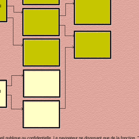
l publique ou confidentielle. Le navigateur ne disposant que de la fonction "