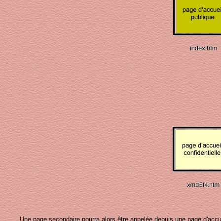
Une page secondaire pourra alors être appelée depuis une page d'accuei