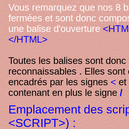
Vous remarquez que nos 8 ba
fermées et sont donc compos
une balise d'ouverture
<HTM
</HTML>
Toutes les balises sont donc
reconnaissables . Elles sont
encadrés par les signes
<
e
contenant en plus le signe
/
Emplacement des scrip
<SCRIPT>) :