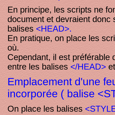
En principe, les scripts ne f
document et devraient donc s
balises
<HEAD>.
En pratique, on place les scr
où.
Cependant, il est préférable 
entre les balises
</HEAD>
e
Emplacement d'une feui
incorporée ( balise <S
On place les balises
<STYL