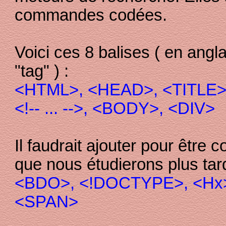
commandes codées.
Voici ces 8 balises ( en angla
"tag" ) :
<HTML>, <HEAD>, <TITLE>
<!-- ... -->, <BODY>, <DIV>
Il faudrait ajouter pour être 
que nous étudierons plus tard
<BDO>, <!DOCTYPE>, <Hx>
<SPAN>