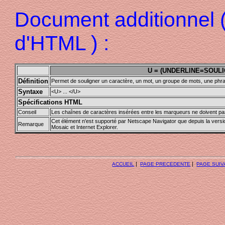
Document additionnel 
d'HTML ) :
U = (UNDERLINE=SOUL
Définition
Permet de souligner un caractère, un mot, un groupe de mots, une phr
Syntaxe
<U> ... </U>
Spécifications HTML
Conseil
Les chaînes de caractères insérées entre les marqueurs ne doivent pa
Cet élément n'est supporté par Netscape Navigator que depuis la versi
Remarque
Mosaic et Internet Explorer.
|
|
ACCUEIL
PAGE PRECEDENTE
PAGE SUIV