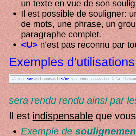
un texte en vue de son souli
Il est possible de souligner: 
de mots, une phrase, un gro
paragraphe complet.
<U>
n'est pas reconnu par to
Exemples d'utilisations
Il est
<U>
indispensable
</U>
que vous assistiez à la réunio
sera rendu rendu ainsi par le
Il est
indispensable
que vous 
Exemple de
soulignement