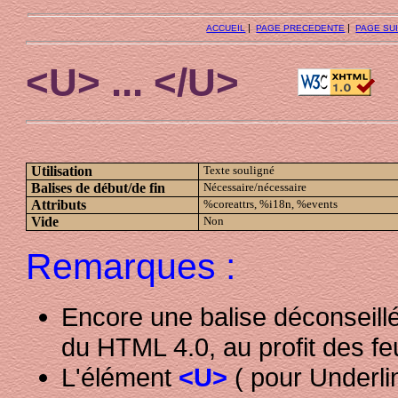
|
|
ACCUEIL
PAGE PRECEDENTE
PAGE SU
<U> ... </U>
Utilisation
Texte souligné
Balises de début/de fin
Nécessaire/nécessaire
Attributs
%coreattrs, %i18n, %events
Vide
Non
Remarques :
Encore une balise déconseillé
du HTML 4.0, au profit des feu
L'élément
<U>
( pour Underli